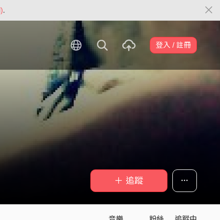
)
.
登入 / 註冊
＋ 追蹤
音樂
粉絲
追蹤中