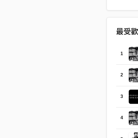
業 十八歲
重要的時候
此他知道
拍的饒舌 
最受
力握著 或
們點 hust
琢每一句的押
1
火車跟著
早 清晨的
為什麼別人
2
也不讚賞 
坪小房間
3
你們一點不
yeah~~h
yeah~~s
4
袋 帽子歪
音量調大不
你還要撐著 