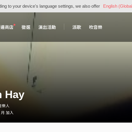
ing to your device's language settings, we also offer
English (Global
周邊商店
徵選
演出活動
派歌
吹音樂
n Hay
・音樂人
1 月 加入