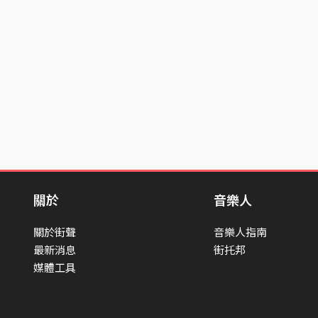
關於
音樂人
關於街聲
音樂人指南
最新消息
街托邦
媒體工具