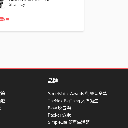
Shan Hay
好像進入另個空間 菁山路24 …
部歌曲
品牌
政策
StreetVoice Awards 街聲音樂獎
措施
TheNextBigThing 大團誕生
款
Blow 吹音樂
Packer 派歌
SimpleLife 簡單生活節