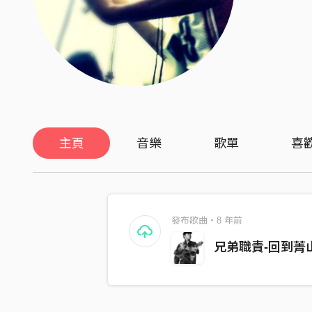
主頁
音樂
歌單
喜
發布歌曲・8 年前
兄弟職責-回到菁