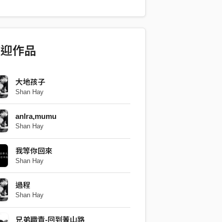
的他上了台北 看過了辣妹 迷失了方位在
愛上了女孩 她叫做音樂 踏入了深淵 從
這條路上只有前進沒有後路可退 寫了幾個
還不敢唱著 他們從大賣場99元的mic 用
歡迎作品
者 是彈著吉他幻想台下有萬人在跟著我
le每一餐都沒有著落 we don’t care 精心雕
運 make it work 他不停穿梭在南北的
大地孩子
Shan Hay
時間賽跑 他想要去買早餐阿姨嫌他你也太
五點坐在月台左晚沒睡太好 他問了自己
anlra,mumu
不一定知道 不顧別人的想法 家人可能
Shan Hay
但錢都砸了 馬子跑了 為了這個夢想 那兩
裡聽著音樂進入夢鄉 醒來後希望他會帶給
我等你回來
一樣 副歌： 回到菁山路 回到菁山路
Shan Hay
o a i ya young 回到菁山路 回到菁山路
e me na sanay V2: 他是那個少年手插口
過程
的 走路大搖大擺不管前方崎嶇波折 耳機
Shan Hay
想聽你道理鬼扯 你說你做不到的 為何
因為有個地方讓他忘記這些 bullshit 關
兄弟職責-回到菁山路