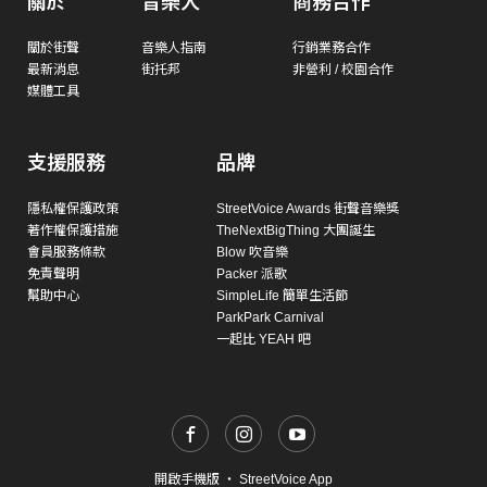
關於
音樂人
商務合作
關於街聲
音樂人指南
行銷業務合作
最新消息
街托邦
非營利 / 校園合作
媒體工具
支援服務
品牌
隱私權保護政策
StreetVoice Awards 街聲音樂獎
著作權保護措施
TheNextBigThing 大團誕生
會員服務條款
Blow 吹音樂
免責聲明
Packer 派歌
幫助中心
SimpleLife 簡單生活節
ParkPark Carnival
一起比 YEAH 吧
開啟手機版
・
StreetVoice App