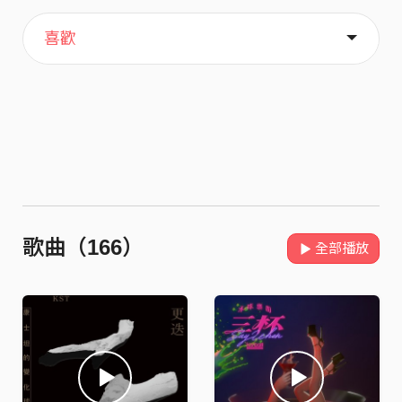
主頁
關於
喜歡
歌曲（166）
全部播放