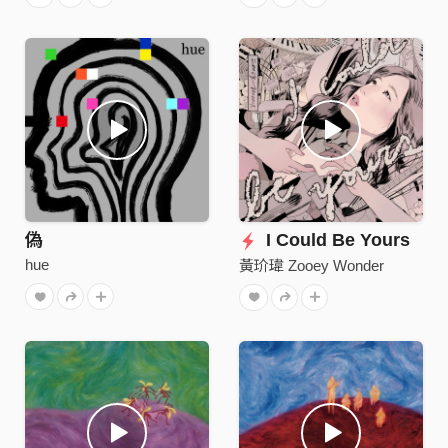
偽
I Could Be Yours
hue
黃玠瑋 Zooey Wonder