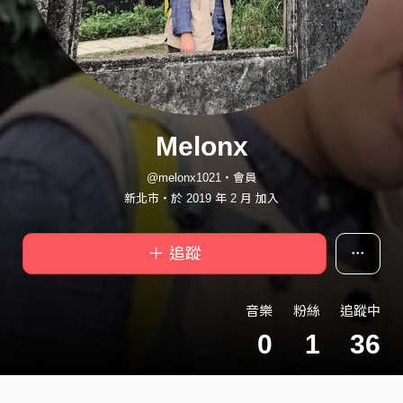
Melonx
@melonx1021・會員
新北市・於 2019 年 2 月 加入
＋ 追蹤
音樂
粉絲
追蹤中
0
1
36