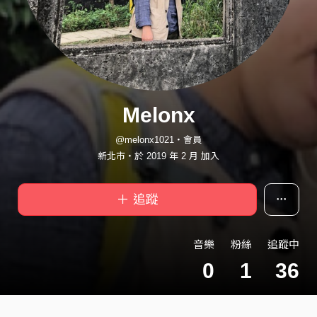
Melonx
@melonx1021・會員
新北市・於 2019 年 2 月 加入
＋ 追蹤
音樂
粉絲
追蹤中
0
1
36