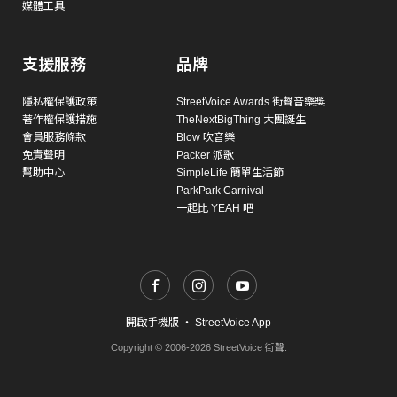
媒體工具
支援服務
品牌
隱私權保護政策
StreetVoice Awards 街聲音樂獎
著作權保護措施
TheNextBigThing 大團誕生
會員服務條款
Blow 吹音樂
免責聲明
Packer 派歌
幫助中心
SimpleLife 簡單生活節
ParkPark Carnival
一起比 YEAH 吧
開啟手機版
・
StreetVoice App
Copyright © 2006-2026 StreetVoice 街聲.