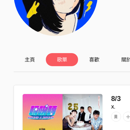
主頁
歌單
喜歡
關
8/3
X.