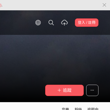
)
.
登入 / 註冊
＋ 追蹤
音樂
粉絲
追蹤中