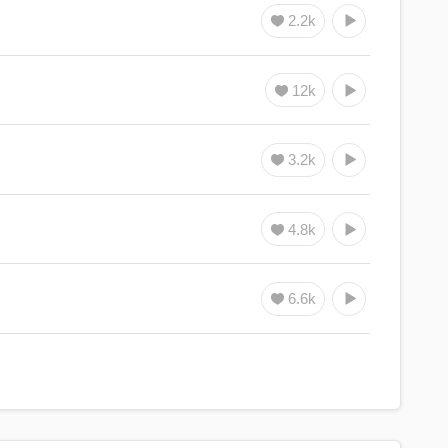
2.2k
12k
3.2k
4.8k
6.6k