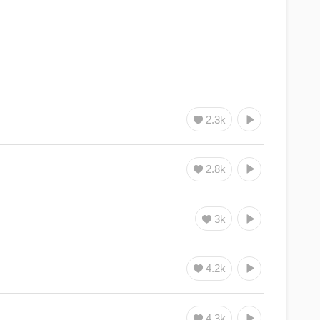
2.3k
2.8k
3k
4.2k
4.3k