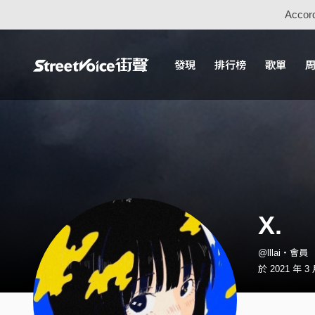
Accord
發現
排行榜
歌單
X.
@lllai・會員
於 2021 年 3