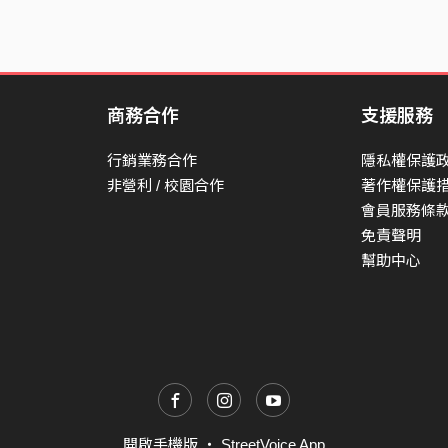
商務合作
支援服務
行銷業務合作
隱私權保護
非營利 / 校園合作
著作權保護
會員服務條
免責聲明
幫助中心
開啟手機版
・
StreetVoice App