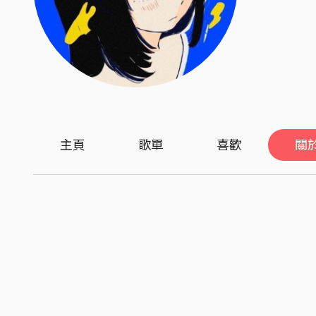
主頁
歌單
喜歡
關