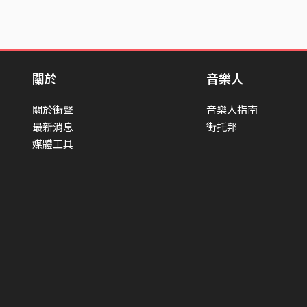
關於
音樂人
關於街聲
音樂人指南
最新消息
街托邦
媒體工具