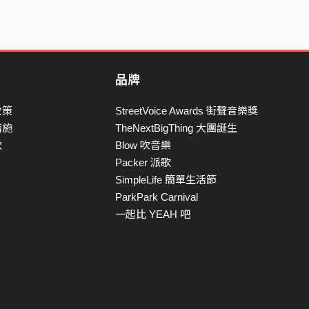
品牌
政策
StreetVoice Awards 街聲音樂獎
措施
TheNextBigThing 大團誕生
款
Blow 吹音樂
Packer 派歌
SimpleLife 簡單生活節
ParkPark Carnival
一起比 YEAH 吧