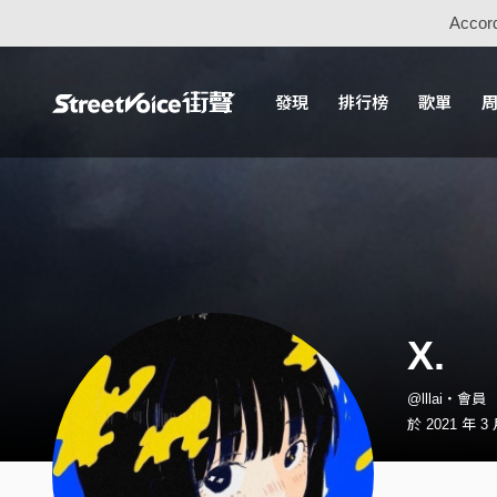
Accord
發現
排行榜
歌單
X.
@lllai・會員
於 2021 年 3