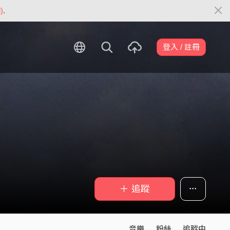
)
.
登入 / 註冊
＋ 追蹤
音樂
粉絲
追蹤中