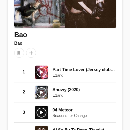
Bao
Bao
Part Time Lover (Jersey club version) feat.Yappy
1
E1and
Snowy (2020)
2
E1and
04 Meteor
3
Seasons for Change
Ai Se Eu Te Pego (Remix)