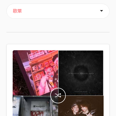
主頁
音樂
喜歡
關於
歌單