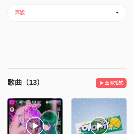
主頁
音樂
歌單
關於
喜歡
歌曲（13）
全部播放