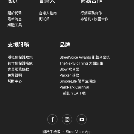
關於
音樂人
商務合作
關於街聲
音樂人指南
行銷業務合作
最新消息
街托邦
非營利 / 校園合作
媒體工具
支援服務
品牌
隱私權保護政策
StreetVoice Awards 街聲音樂獎
著作權保護措施
TheNextBigThing 大團誕生
會員服務條款
Blow 吹音樂
免責聲明
Packer 派歌
幫助中心
SimpleLife 簡單生活節
ParkPark Carnival
一起比 YEAH 吧
開啟手機版
・
StreetVoice App