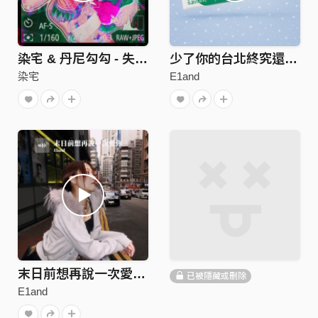
染宅 & 丹尼勾勾 - 失焦點
少了你的台北終究還是沒下雪 (demo Vr.)
染宅
E1and
末日前想再說一次愛你(demo Vr.)
已被隱藏或刪除
E1and