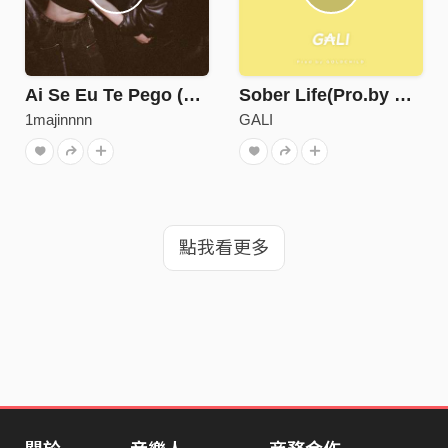
Ai Se Eu Te Pego (Remix)
Sober Life(Pro.by Gold Child)
1majinnnn
GALI
點我看更多