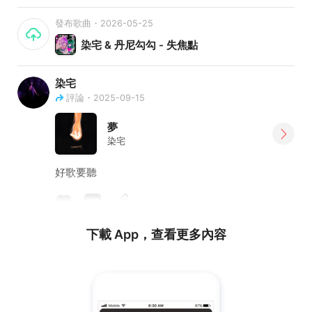
發布歌曲・2026-05-25
染宅 & 丹尼勾勾 - 失焦點
染宅
評論・2025-09-15
夢
染宅
好歌要聽
下載 App，查看更多內容