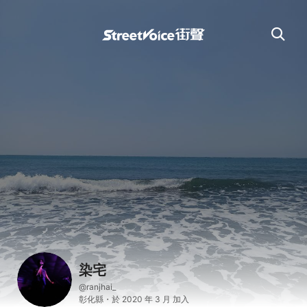
染宅
@ranjhai_
彰化縣・於 2020 年 3 月 加入