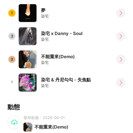
夢
1
染宅
染宅 x Danny - Soul
2
染宅
不能重來(Demo)
3
染宅
染宅 & 丹尼勾勾 - 失焦點
4
染宅
動態
發布歌曲・2026-06-01
不能重來(Demo)