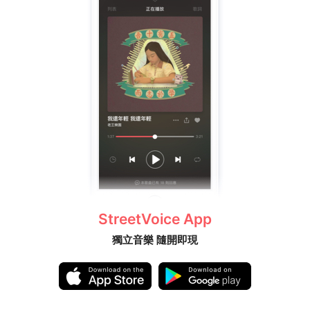
StreetVoice App
獨立音樂 隨開即現