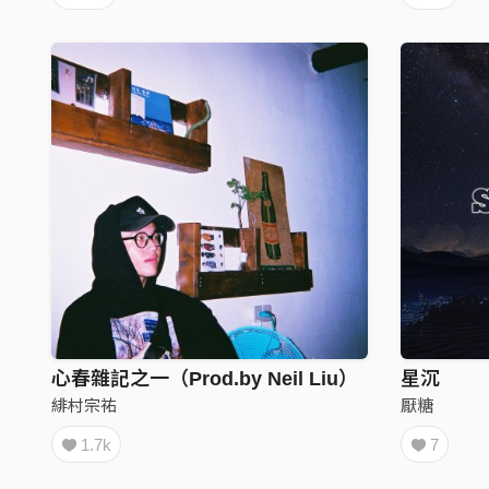
心春雜記之一（Prod.by Neil Liu）
星沉
緋村宗祐
厭糖
1.7k
7