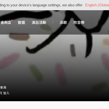
ing to your device's language settings, we also offer
English (Global
周邊商店
徵選
演出活動
派歌
吹音樂
_・會員
 月 加入