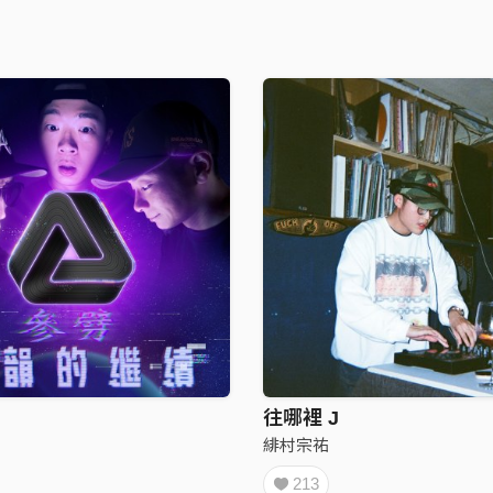
往哪裡 J
緋村宗祐
213