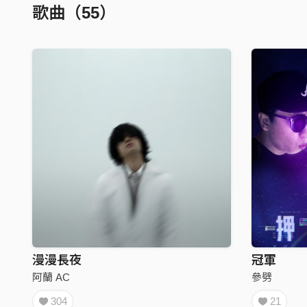
歌曲（55）
漫漫長夜
冠軍
阿蘭 AC
參劈
304
21