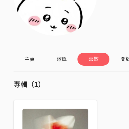
主頁
歌單
喜歡
關
專輯（1）