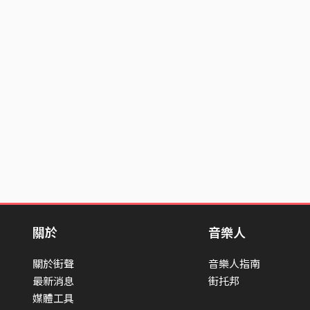
關於
音樂人
關於街聲
音樂人指南
最新消息
街托邦
媒體工具