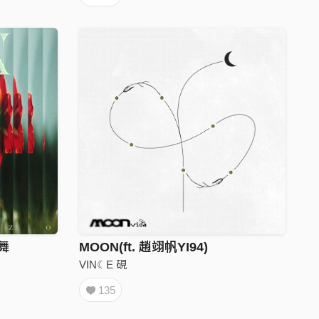
恂舞
MOON(ft. 趙翊帆YI94)
VIN☾E 硯
135