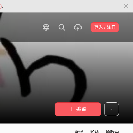
)
.
登入 / 註冊
＋ 追蹤
音樂
粉絲
追蹤中