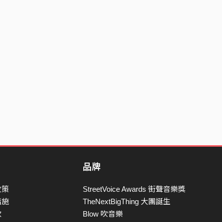
品牌
政策
StreetVoice Awards 街聲音樂獎
措施
TheNextBigThing 大團誕生
款
Blow 吹音樂