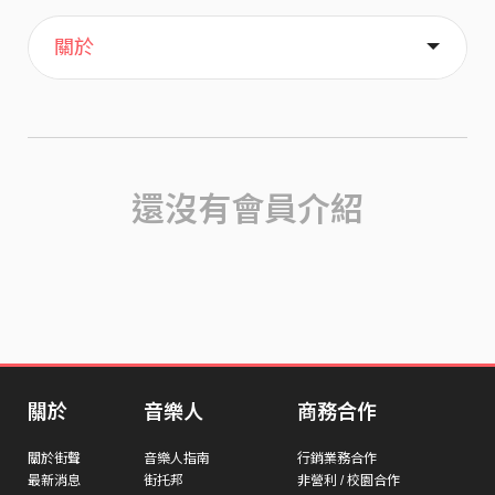
主頁
歌單
喜歡
關於
還沒有會員介紹
關於
音樂人
商務合作
關於街聲
音樂人指南
行銷業務合作
最新消息
街托邦
非營利 / 校園合作