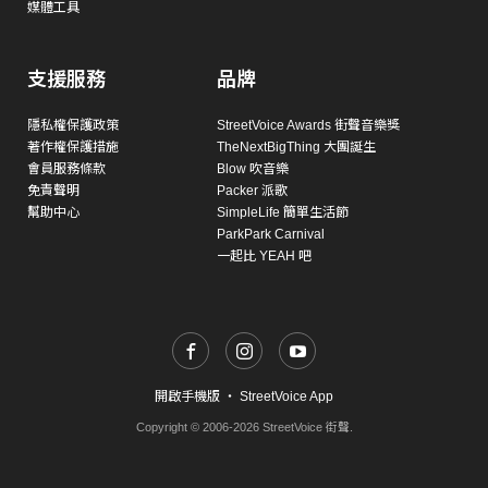
媒體工具
支援服務
品牌
隱私權保護政策
StreetVoice Awards 街聲音樂獎
著作權保護措施
TheNextBigThing 大團誕生
會員服務條款
Blow 吹音樂
免責聲明
Packer 派歌
幫助中心
SimpleLife 簡單生活節
ParkPark Carnival
一起比 YEAH 吧
開啟手機版
・
StreetVoice App
Copyright © 2006-2026 StreetVoice 街聲.