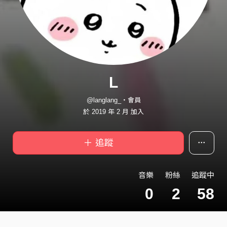
L
@langlang_・會員
於 2019 年 2 月 加入
＋ 追蹤
音樂
粉絲
追蹤中
0
2
58