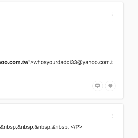
hoo.com.tw
">whosyourdaddi33@yahoo.com.t
&nbsp;&nbsp;&nbsp; </P>