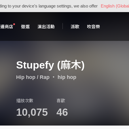
ing to your device's language settings, we also offer
English (Global
周邊商店
徵選
演出活動
派歌
吹音樂
Stupefy (麻木)
Hip hop / Rap
・
hip hop
播放次數
喜歡
10,075
46