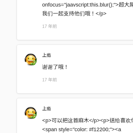
you're stupefy 張大眼睛看這舞台
onfocus="jaavscript:this.blu
拿起了我的MIC要你拭目以待(*2)
我们一起支持他们哦！</p>
Ya ready to die? 就是現在 我的歌詞慢慢衝進你
17 年前
Come here~open your mind 手舉起來 
ㄘㄨㄚˋㄙㄞˋ 男孩團體佔據了整個台灣 好帥 一
很多媚妹ㄆㄚˇ帶 每個都好喜歡 這是什麼年代 我
上瘾
我沒有學壞 只是嘴巴有點機掰 手拿起了我的MIC
谢谢了哦！
對這千篇一律的時代 給個交代 就算有再多阻礙 
我長得不帥 身上沒有鑲鑽 說話很北爛 妹妹不會
17 年前
但是我期待 能帶來一點新鮮感 管你愛或不愛 老
[chorus]
上瘾
you're stupefy 這世代音樂在敗壞
現在我們要起來將一切取代
<p>可以把这首麻木</p><p>送给喜欢你
you're stupefy 張大眼睛看這舞台
<span style="color: #f12200;"><a