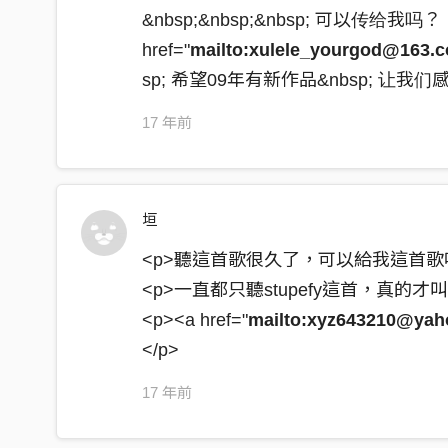
&nbsp;&nbsp;&nbsp; 可以传给我吗？！&
[chorus]
href="
mailto:xulele_yourgod@163.
you're stupefy 這世代音樂在敗壞
sp; 希望09年有新作品&nbsp; 让我们
現在我們要起來將一切取代
you're stupefy 張大眼睛看這舞台
17 年前
拿起了我的MIC要你拭目以待(*2)
垣
<p>聽這首歌很久了，可以給我這首歌嗎
<p>一直都只聽stupefy這首，真的才叫音
<p><a href="
mailto:xyz643210@yah
</p>
17 年前