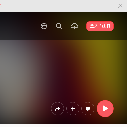
)
.
登入 / 註冊