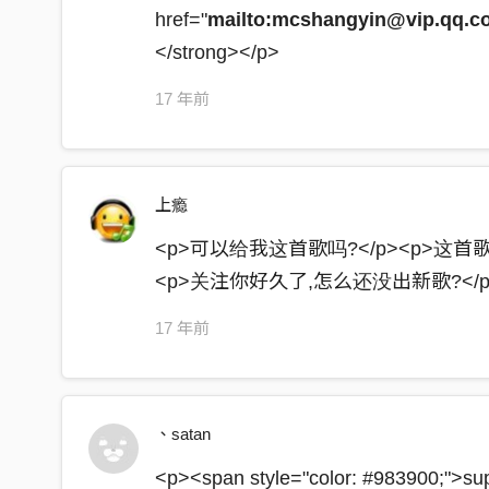
拿起了我的MIC要你拭目以待(*2)
href="
mailto:mcshangyin@vip.qq.c
</strong></p>
Hey yo the one the two the three four and five
我六個人 屌過你全場六萬人
17 年前
妳說我只會嘴砲 站在這鬼吼鬼叫
我跟妳打包票 你站在這裡沒有我屌
上瘾
聽我說三小 HIP-HOP missionary在傳教 你
我沒有高招 也不是自命清高 氣氛在燃燒 有沒有聽
<p>可以给我这首歌吗?</p><p>这首歌
<p>关注你好久了,怎么还没出新歌?</p
Right now is K-E double N-Y H-U-G-E plonker
現在我們站在這裡就是最屌的gangster
17 年前
You ready? 中指就是我的標誌
我要你比出你的中指say fuck that the shit
、satan
我們是音樂領土上 新的要塞 give me one try
So don’t be shy 別吝嗇把雙手舉起來 let me hear ya
<p><span style="color: #983900;