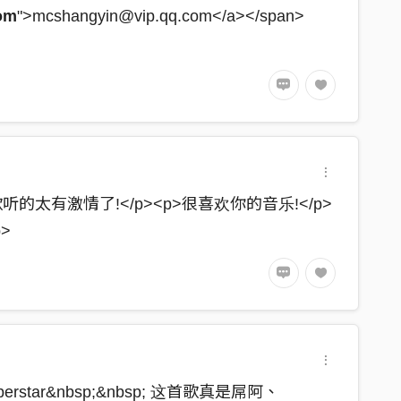
om
">mcshangyin@vip.qq.com</a></span>
想落跑 還是早已耐不住陣腳
到 我在號召
听的太有激情了!</p><p>很喜欢你的音乐!</p>
>
 表現不會辜負你的期待
 say stupefy~stupefy
">superstar&nbsp;&nbsp; 这首歌真是屌阿、