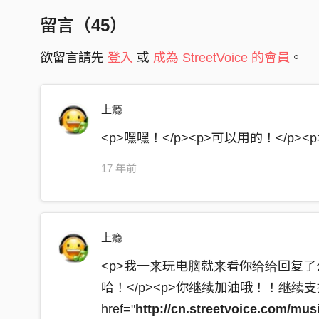
一首音樂兩篇歌詞想要改變自己
留言（
45
）
見過多少舞台看過多少個芭樂團體
所以現在我決定拿著mic fukin music
欲留言請先
登入
或
成為 StreetVoice 的會員
。
我不混黑幫 我沒有槍也沒有案底
我只是十年音樂班讀畢業的白屁屁
上瘾
但是我看清了我自己 我生來是塊武器
<p>嘿嘿！</p><p>可以用的！</p><
我RAP在這崛起 變子彈裝進MIC裡
mic right here will be revolver for me shooting
17 年前
用嘴巴給你攻擊 it's doesn't spend my money
stupefing music make you be no feeling
so everybody put you hand up 現在要反擊
上瘾
[chorus]
<p>我一来玩电脑就来看你给给回复了么！
you're stupefy 這世代音樂在敗壞
哈！</p><p>你继续加油哦！！继续支持
現在我們要起來將一切取代
href="
http://cn.streetvoice.com/mu