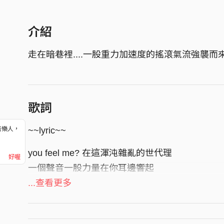
介紹
走在暗巷裡....一股重力加速度的搖滾氣流強襲而
歌詞
~~lyric~~
音樂人，
！
you feel me? 在這渾沌雜亂的世代理
好喔
一個聲音一股力量在你耳邊響起
is nobody? yeah i'm fukin nobody
...查看更多
但是我現在拿著我的ㄍㄟ西站在這裡
再這一年前 我組合召集了這個團體