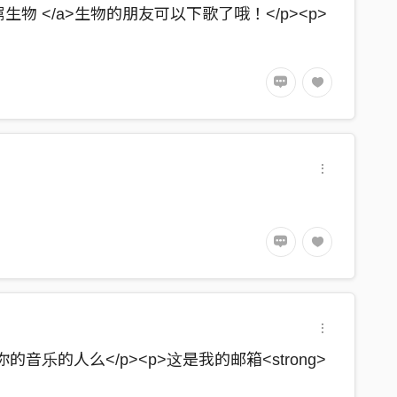
r();">超大屌生物 </a>生物的朋友可以下歌了哦！</p><p>
的腦袋
跟著音樂搖擺 饒舌音樂及將帶來最大的震撼
群腦殘的人在那邊喇賽
始終沒有答案
 準備一展長才
還是硬著頭皮挑戰
繞著我而打轉
子我說的算
的音乐的人么</p><p>这是我的邮箱<strong>