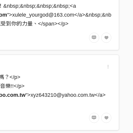
nbsp;&nbsp;&nbsp;&nbsp;<a
com
">xulele_yourgod@163.com</a>&nbsp;&nb
感受到你的力量、</span></p>
？</p>
樂!!</p>
oo.com.tw
">xyz643210@yahoo.com.tw</a>