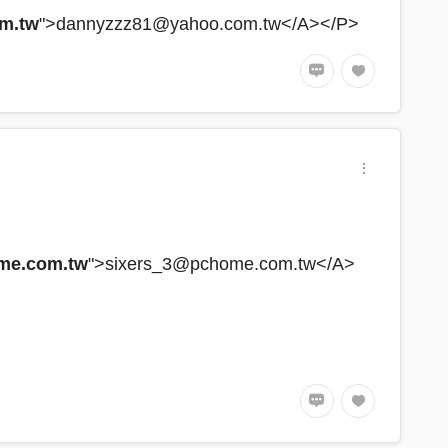
m.tw
">dannyzzz81@yahoo.com.tw</A></P>
me.com.tw
">sixers_3@pchome.com.tw</A>