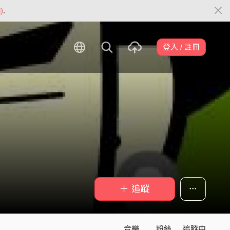
)
.
登入 / 註冊
＋ 追蹤
音樂
粉絲
追蹤中