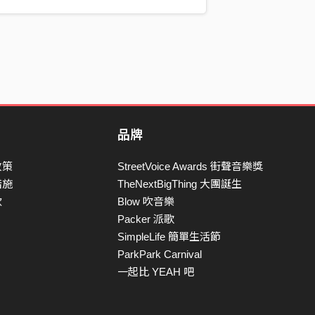
品牌
政策
StreetVoice Awards 街聲音樂獎
措施
TheNextBigThing 大團誕生
款
Blow 吹音樂
Packer 派歌
SimpleLife 簡單生活節
ParkPark Carnival
一起比 YEAH 吧