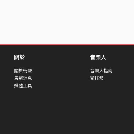
關於
音樂人
關於街聲
音樂人指南
最新消息
街托邦
媒體工具