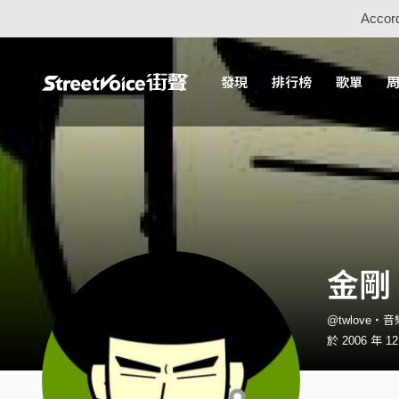
Accord
發現
排行榜
歌單
金剛 
@twlove・
於 2006 年 1