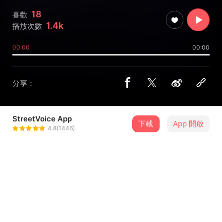
18
喜歡
1.4k
播放次數
00:00
00:00
分享：
StreetVoice App
下載
App 開啟
a.k.a小霸王
4.8(1446)
＋ 追蹤
@kevinwang
介紹
原本就有的歌但是我想重錄 於是我就拿著視訊麥克風 用最陽