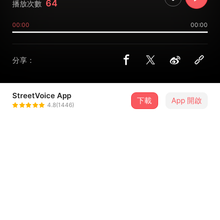
64
播放次數
00:00
00:00
分享：
StreetVoice App
下載
App 開啟
紅茶拿鐵
4.8(1446)
＋ 追蹤
@kenk1k2k3e1e2e3
介紹
陽光在身旁，我卻要窒息
因為我沉醉在海底，空氣往上飄
卻抓不住你我能不能死去