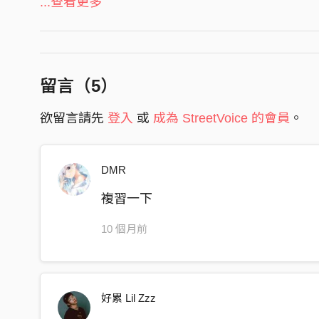
...查看更多
視線 盯著 聽著總不可能用不前進除非病了
好多事情等著我去處理
從谷底 爬起不是想你的那種沒有出息
持續成長在我心裡注記
留言（
5
）
甦醒 重新振作的我還是給你出氣
欲留言請先
登入
或
成為 StreetVoice 的會員
。
重複在那糾結根本沒有目的
不如都去檢討我們那些過錯然後再來複習
感謝兄弟在我需要的時候都不離不棄
DMR
從今以後不再哭泣
複習一下
就算想你也會藏在心底
Hook
10 個月前
懷念你的那個笑容
每個7.30你開始叫我
懷念你的那個笑容
好累 Lil Zzz
從不缺席那個包容