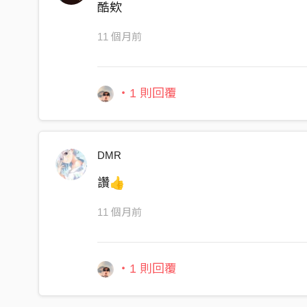
酷欸
盡我所能給出我所有最好的
這段感情就像是睡著了
11 個月前
總有一天他會醒來不管什麼方式
全力以赴面對不再只用嘗試
・1 則回覆
DMR
讚👍
11 個月前
・1 則回覆