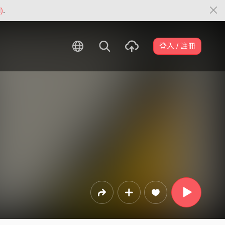
)
.
登入 / 註冊