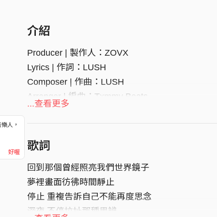
介紹
Producer | 製作人：ZOVX
Lyrics | 作詞：LUSH
Composer | 作曲：LUSH
Arranger | 編曲：Txmmy Beats
...查看更多
Recording Engineer | 錄音：ZOVX
Mixing | 混音：ZOVX
音樂人，
！
Mastering母帶：ZOVX
歌詞
好喔
回到那個曾經照亮我們世界鏡子
夢裡畫面彷彿時間靜止
停止 重複告訴自己不能再度思念
深夜 不停拉扯那種思辨