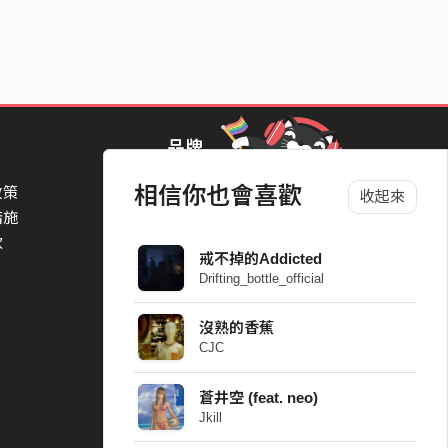
品牌
相信你也會喜歡
政策
StreetVoice Awards 街聲音樂獎
收起來
措施
TheNextBigThing 大團誕生
款
Blow 吹音樂
戒不掉的Addicted
Packer 派歌
Drifting_bottle_official
SimpleLife 簡單生活節
ParkPark Carnival
沒熟的香蕉
一起比 YEAH 吧
CJC
蒼井空 (feat. neo)
Jkill