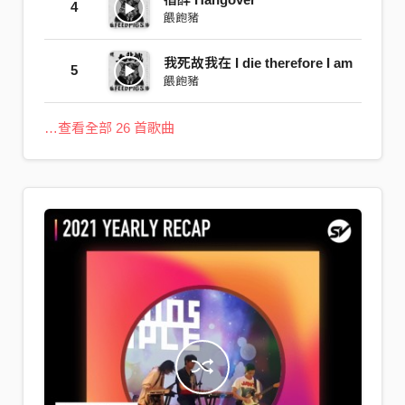
4
餵飽豬
我死故我在 I die therefore I am
5
餵飽豬
…查看全部 26 首歌曲