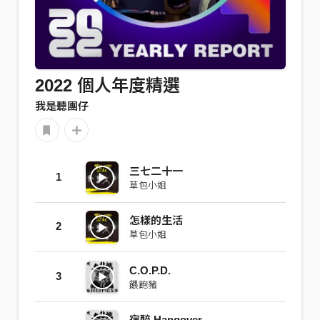
2022 個人年度精選
我是聽團仔
三七二十一
1
草包小姐
怎樣的生活
2
草包小姐
C.O.P.D.
3
餵飽豬
宿醉 Hangover