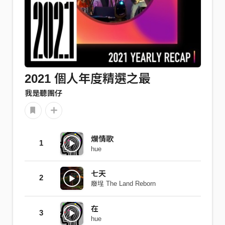
2021 個人年度精選之最
我是聽團仔
爛情歌
1
hue
七天
2
廢埕 The Land Reborn
在
3
hue