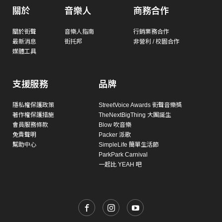
關於
音樂人
商務合作
關於街聲
音樂人指南
行銷業務合作
最新消息
街托邦
非營利 / 校園合作
媒體工具
支援服務
品牌
隱私權保護政策
StreetVoice Awards 街聲音樂獎
著作權保護措施
TheNextBigThing 大團誕生
會員服務條款
Blow 吹音樂
免責聲明
Packer 派歌
幫助中心
SimpleLife 簡單生活節
ParkPark Carnival
一起比 YEAH 吧