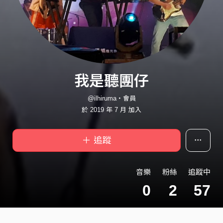
我是聽團仔
@ilhiruma・會員
於 2019 年 7 月 加入
＋ 追蹤
音樂
粉絲
追蹤中
0
2
57