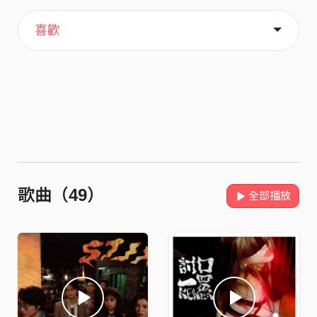
主頁
歌單
關於
喜歡
歌曲（49）
全部播放