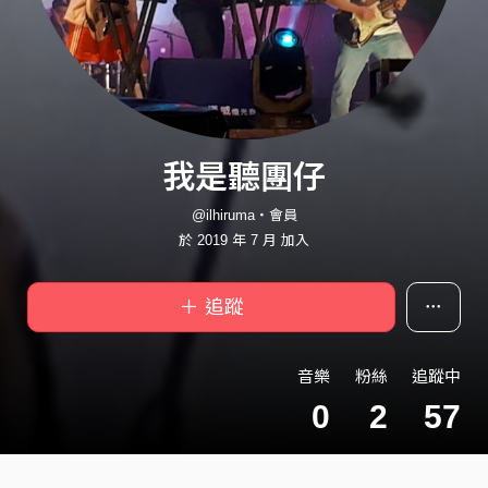
我是聽團仔
@ilhiruma・會員
於 2019 年 7 月 加入
＋ 追蹤
音樂
粉絲
追蹤中
0
2
57