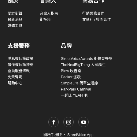
關於
音樂人
商務合作
關於街聲
音樂人指南
行銷業務合作
最新消息
街托邦
非營利 / 校園合作
媒體工具
支援服務
品牌
隱私權保護政策
StreetVoice Awards 街聲音樂獎
著作權保護措施
TheNextBigThing 大團誕生
會員服務條款
Blow 吹音樂
免責聲明
Packer 派歌
幫助中心
SimpleLife 簡單生活節
ParkPark Carnival
一起比 YEAH 吧
開啟手機版
・
StreetVoice App