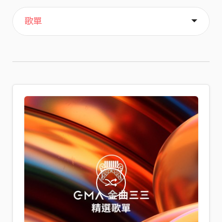
主頁
音樂
喜歡
關於
歌單