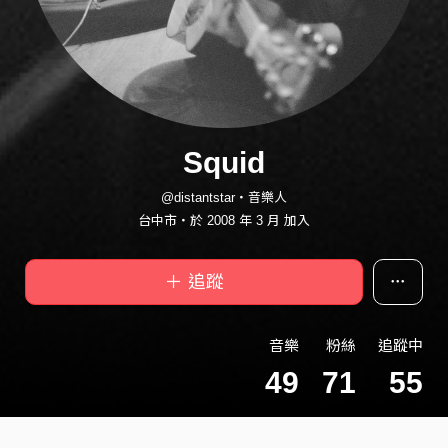
Squid
@distantstar・音樂人
台中市・於 2008 年 3 月 加入
＋ 追蹤
音樂
粉絲
追蹤中
49
71
55