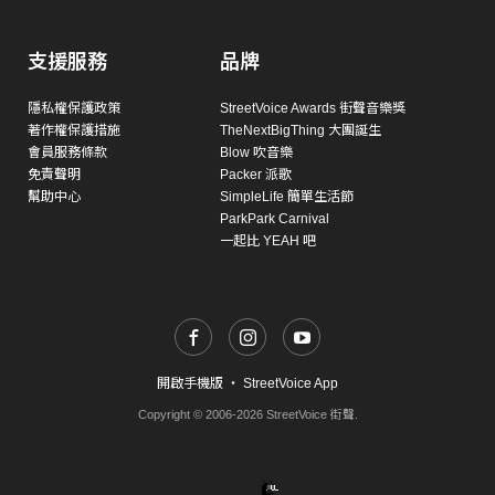
支援服務
品牌
隱私權保護政策
StreetVoice Awards 街聲音樂獎
著作權保護措施
TheNextBigThing 大團誕生
會員服務條款
Blow 吹音樂
免責聲明
Packer 派歌
幫助中心
SimpleLife 簡單生活節
ParkPark Carnival
一起比 YEAH 吧
開啟手機版
・
StreetVoice App
Copyright © 2006-2026 StreetVoice 街聲.