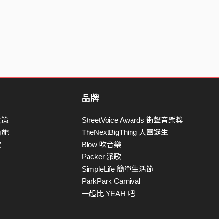
品牌
政策
StreetVoice Awards 街聲音樂獎
措施
TheNextBigThing 大團誕生
款
Blow 吹音樂
Packer 派歌
SimpleLife 簡單生活節
ParkPark Carnival
一起比 YEAH 吧