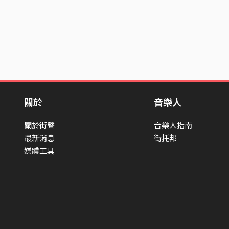
關於
音樂人
關於街聲
音樂人指南
最新消息
街托邦
媒體工具