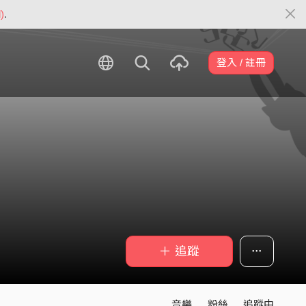
)
.
登入 / 註冊
＋ 追蹤
音樂
粉絲
追蹤中