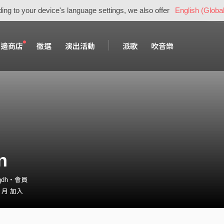
ing to your device's language settings, we also offer
English (Global
周邊商店
徵選
演出活動
派歌
吹音樂
n
_qdh・會員
1 月 加入