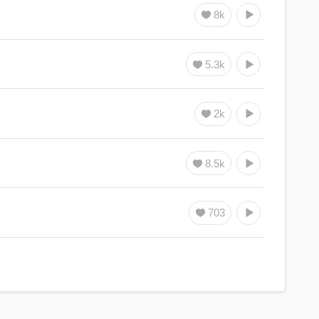
8k
5.3k
2k
8.5k
703