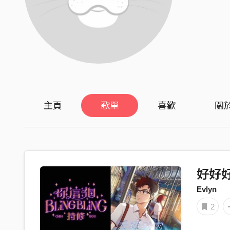
主頁
歌單
喜歡
關
好好
Evlyn
2