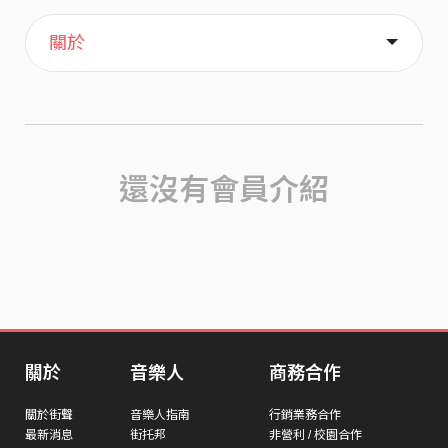
主頁
歌單
喜歡
關於
還沒有會員介紹
關於
音樂人
商務合作
關於街聲
音樂人指南
行銷業務合作
最新消息
街托邦
非營利 / 校園合作