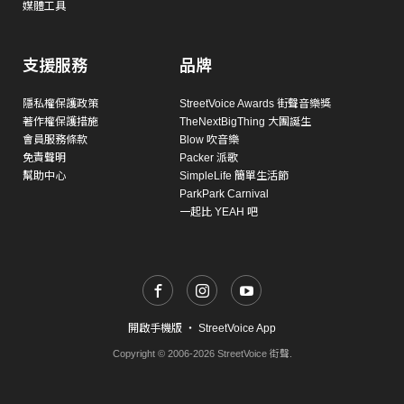
媒體工具
支援服務
品牌
隱私權保護政策
StreetVoice Awards 街聲音樂獎
著作權保護措施
TheNextBigThing 大團誕生
會員服務條款
Blow 吹音樂
免責聲明
Packer 派歌
幫助中心
SimpleLife 簡單生活節
ParkPark Carnival
一起比 YEAH 吧
開啟手機版
・
StreetVoice App
Copyright © 2006-2026 StreetVoice 街聲.