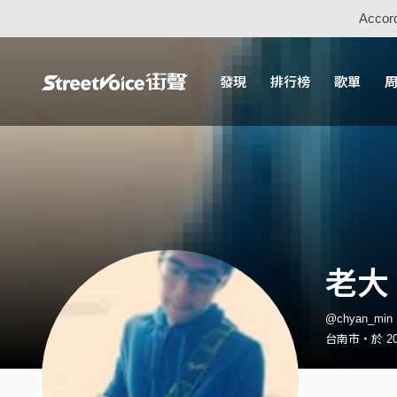
Accord
發現
排行榜
歌單
老大
@chyan_mi
台南市・於 201