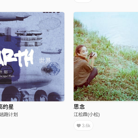
亮的星
思念
lan逃跑计划
江松霖(小松)
3.6k