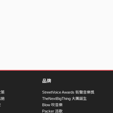
品牌
政策
StreetVoice Awards 街聲音樂獎
措施
TheNextBigThing 大團誕生
款
Blow 吹音樂
Packer 派歌