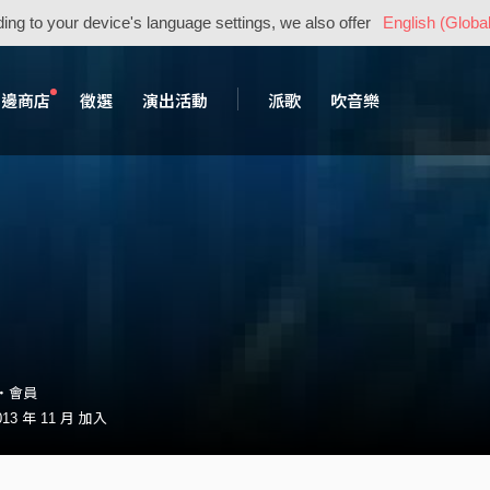
ing to your device's language settings, we also offer
English (Global
周邊商店
徵選
演出活動
派歌
吹音樂
n・會員
3 年 11 月 加入