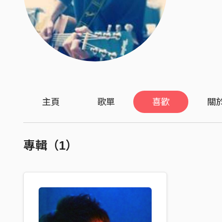
主頁
歌單
喜歡
關
專輯（1）