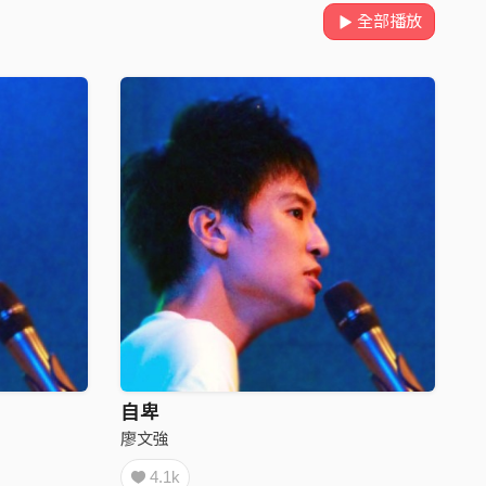
全部播放
自卑
廖文強
4.1k