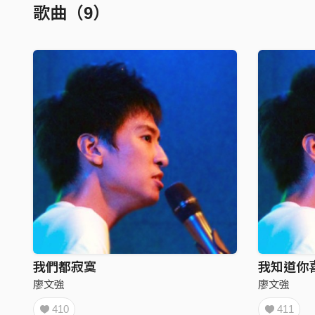
歌曲（9）
我們都寂寞
我知道你
廖文強
廖文強
410
411