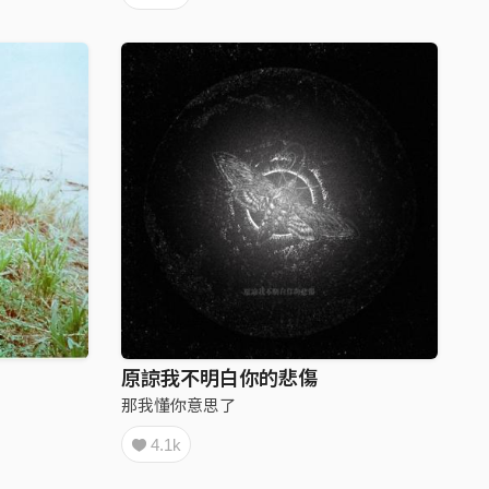
原諒我不明白你的悲傷
那我懂你意思了
4.1k