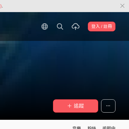
)
.
登入 / 註冊
＋ 追蹤
音樂
粉絲
追蹤中