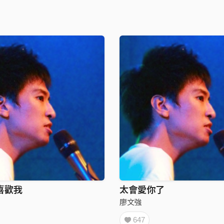
喜歡我
太會愛你了
廖文強
647