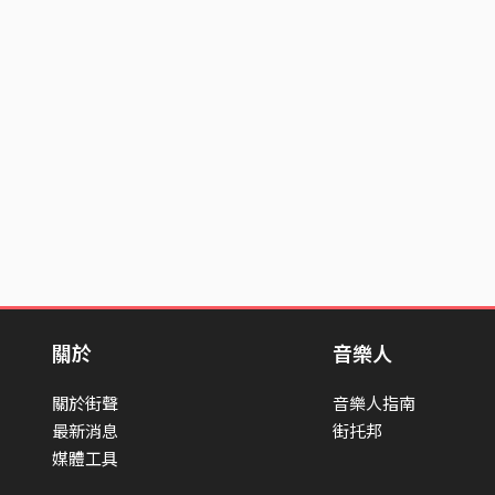
關於
音樂人
關於街聲
音樂人指南
最新消息
街托邦
媒體工具