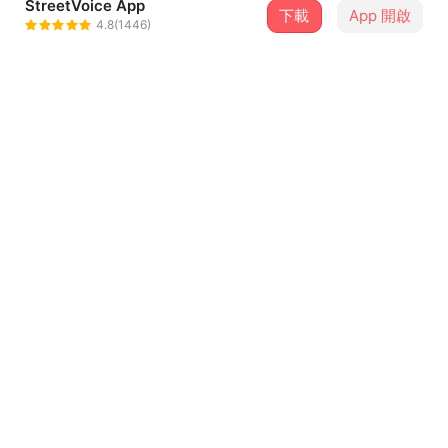
StreetVoice App
下載
App 開啟
廖文強
4.8(1446)
＋ 追蹤
@chrisxxx
介紹
我想這首歌揭露了我大部分時候的腦內劇場
或許對很多人來說
也是大家的生活寫照
有時候別人只是關心你「最近是不是睡得比較不好」
...查看更多
就覺得他好像在嫌你皮膚差
有時候別人只是關心你「最近是不是喉嚨不舒服」
歌詞
就覺得他在嘲笑你唱歌方式不對
我們的自卑感往往會放大別人對你的關懷
自卑
往往會因此對別人猜忌或有所怨懟