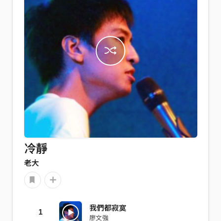
冷靜
老大
我們都寂寞
1
廖文強