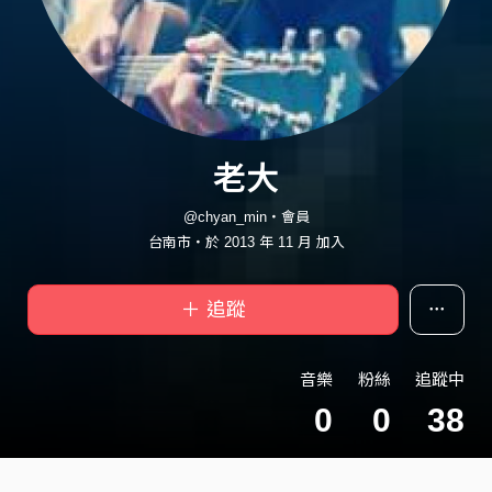
老大
@chyan_min・會員
台南市・於 2013 年 11 月 加入
＋ 追蹤
音樂
粉絲
追蹤中
0
0
38