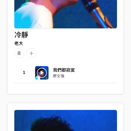
冷靜
老大
我們都寂寞
1
廖文強