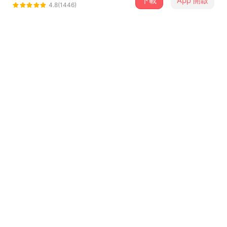
下載
App 開啟
AnsrJ
4.8(1446)
＋ 追蹤
@answerj
介紹
LL COOL J
歌詞
如果你问我会喜欢什么样的女孩
当然成熟性感点的女孩 我都爱
我不了解他们反而他们非常了解我
我不认识他们但是他们认识我的人有太多了
太多的人都just wanna copy me
...查看更多
Like Prisoners just wanna to be free