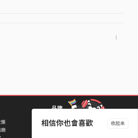
品牌
相信你也會喜歡
政策
StreetVoice Awards 街聲音樂獎
收起來
措施
TheNextBigThing 大團誕生
款
Blow 吹音樂