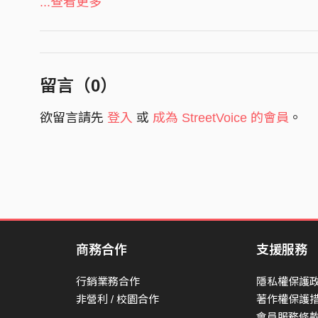
...查看更多
還來不及長大 曾經嫩綠枝芽
歌曲重複播放 雨還在下
我不該 說那樣的話
留言（
0
）
不該讓自己又 想起他
欲留言請先
登入
或
成為 StreetVoice 的會員
。
在屬於你的日子 將它安葬
原來 的位置 今天也沒有陽光
也許是因為 澆太多水了吧
它 不需要 而我
太過緊張
還來不及長大 曾經嫩綠枝芽
商務合作
支援服務
歌曲重複播放 雨還在下
我不該 說那樣的話
行銷業務合作
隱私權保護
不該讓自己又 想起他
非營利 / 校園合作
著作權保護
會員服務條