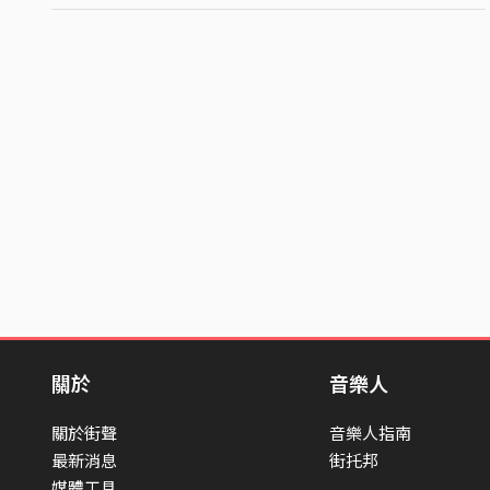
關於
音樂人
關於街聲
音樂人指南
最新消息
街托邦
媒體工具