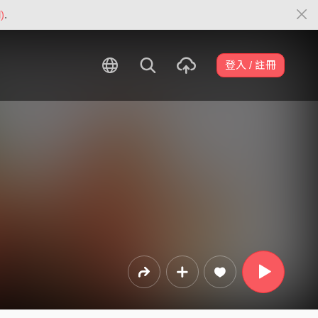
)
.
登入 / 註冊