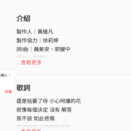
介紹
製作人｜黃維凡
製作協力｜徐莉婷
詞/曲｜聶紫安、郭耀中
編曲｜黃維凡
...查看更多
和聲編寫｜徐莉婷
混音師｜莊鈞智
音樂人，
！
母帶後期處理｜莊鈞智
歌詞
好喔
封面設計｜王致涵
還是枯萎了呀 小心呵護的花
就像每個決定 沒有 解答
我不該 如此悲傷
不該想起 你離開的模樣