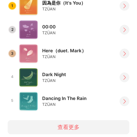
因為是你（It's You）
1
TZÜAN
00:00
2
TZÜAN
Here（duet. Mark）
3
TZÜAN
Dark Night
4
TZÜAN
Dancing In The Rain
5
TZÜAN
查看更多