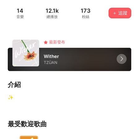
14
12.1k
173
＋ 追蹤
音樂
總播放
粉絲
最新發布
Wither
TZÜAN
介紹
✨
最受歡迎歌曲