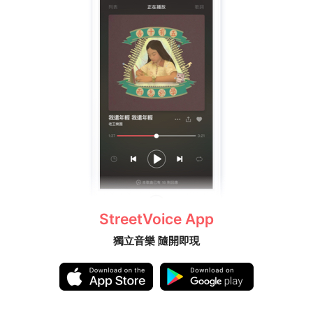
StreetVoice App
獨立音樂 隨開即現