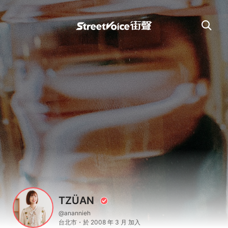
TZÜAN
@anannieh
台北市・於 2008 年 3 月 加入