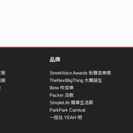
品牌
政策
StreetVoice Awards 街聲音樂獎
措施
TheNextBigThing 大團誕生
款
Blow 吹音樂
Packer 派歌
SimpleLife 簡單生活節
ParkPark Carnival
一起比 YEAH 吧