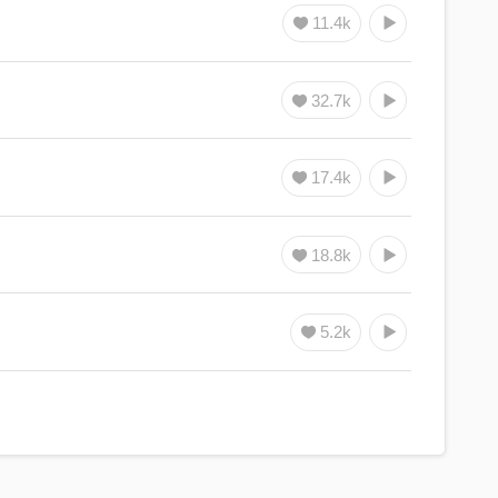
11.4k
32.7k
17.4k
18.8k
5.2k