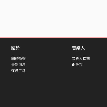
關於
音樂人
關於街聲
音樂人指南
最新消息
街托邦
媒體工具