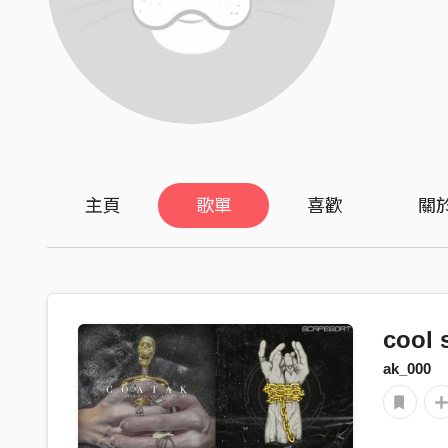
主頁
歌單
喜歡
關
cool 
ak_000