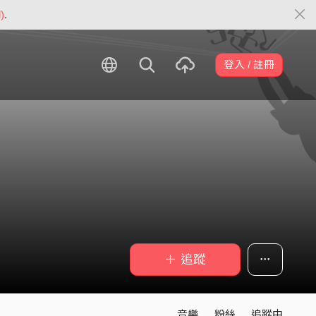
)
.
登入 / 註冊
＋ 追蹤
音樂
粉絲
追蹤中