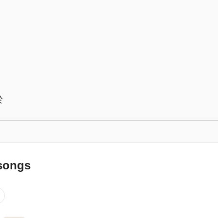
於
songs