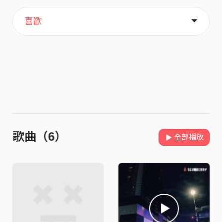
主頁
關於
喜歡
歌曲（6）
全部播放