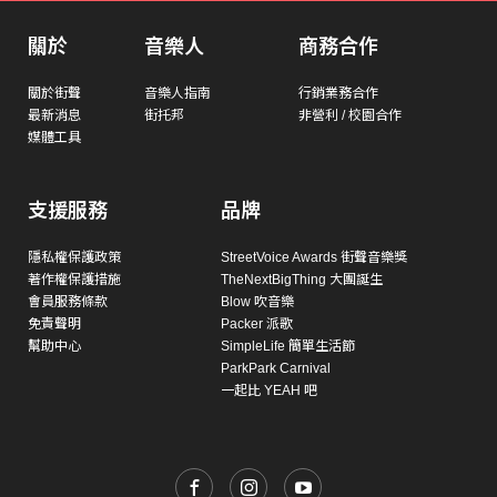
關於
音樂人
商務合作
關於街聲
音樂人指南
行銷業務合作
最新消息
街托邦
非營利 / 校園合作
媒體工具
支援服務
品牌
隱私權保護政策
StreetVoice Awards 街聲音樂獎
著作權保護措施
TheNextBigThing 大團誕生
會員服務條款
Blow 吹音樂
免責聲明
Packer 派歌
幫助中心
SimpleLife 簡單生活節
ParkPark Carnival
一起比 YEAH 吧