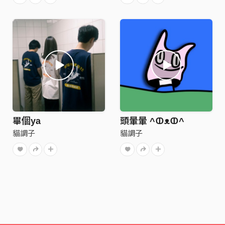
畢個ya
頭暈暈 ^ↀᴥↀ^
貓調子
貓調子