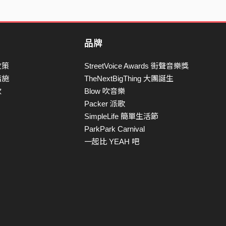
品牌
政策
StreetVoice Awards 街聲音樂獎
措施
TheNextBigThing 大團誕生
款
Blow 吹音樂
Packer 派歌
SimpleLife 簡單生活節
ParkPark Carnival
一起比 YEAH 吧