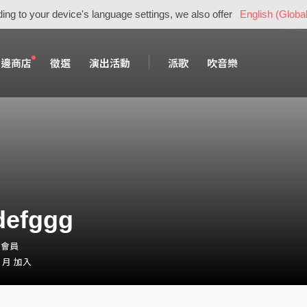
ing to your device's language settings, we also offer
English (Global
周邊商店
徵選
演出活動
派歌
吹音樂
defggg
・會員
2 月 加入