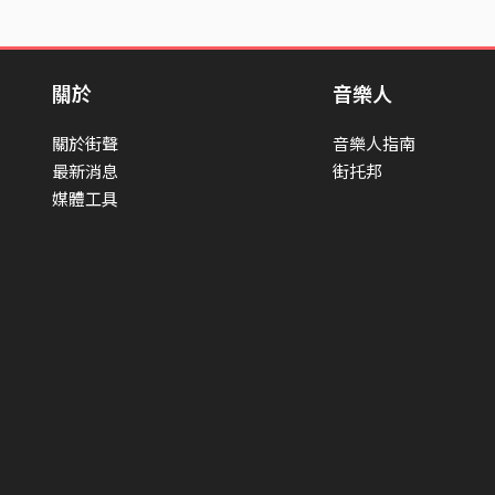
關於
音樂人
關於街聲
音樂人指南
最新消息
街托邦
媒體工具