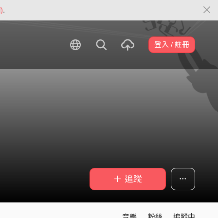
)
.
登入 / 註冊
＋ 追蹤
音樂
粉絲
追蹤中