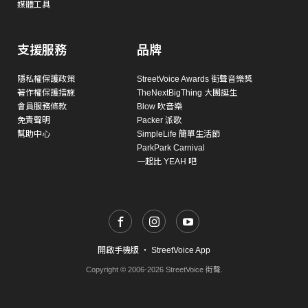
媒體工具
支援服務
品牌
隱私權保護政策
StreetVoice Awards 街聲音樂獎
著作權保護措施
TheNextBigThing 大團誕生
會員服務條款
Blow 吹音樂
免責聲明
Packer 派歌
幫助中心
SimpleLife 簡單生活節
ParkPark Carnival
一起比 YEAH 吧
開啟手機版
・
StreetVoice App
Copyright © 2006-2026 StreetVoice 街聲.