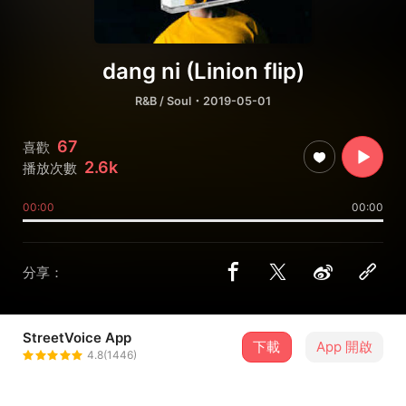
dang ni (Linion flip)
R&B / Soul
・2019-05-01
67
喜歡
2.6k
播放次數
00:00
00:00
分享：
StreetVoice App
下載
App 開啟
Noboru
4.8(1446)
＋ 追蹤
@Noborusan