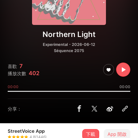
Northern Light
Experimental
・2026-06-12
Séquence 2075
7
喜歡
402
播放次數
00:00
00:00
分享：
StreetVoice App
下載
App 開啟
MANAGONA草本藥師
4.8(1446)