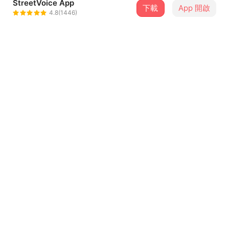
StreetVoice App
下載
App 開啟
HUGO林楷翰
4.8(1446)
＋ 追蹤
@Hupesoftman
介紹
BLACK LIVES MATTER........
痛苦不是比較出來的，因為一直都存在著，我們需要做的
是，更了解他們所發生的，而不是放大新聞所謂的“暴民”兩
字。
那我能做什麼可以更了解這些事情？
...查看更多
連署網站整理：
https://blacklivesmatters.carrd.co/
歌詞
相關事件的紀錄片：
13th 《憲法第十三條修正案》
Intro
https://www.youtube.com/watch?v=krfcq5pF8u8