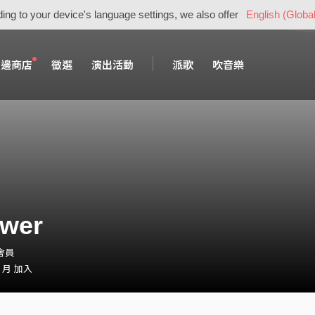
ing to your device's language settings, we also offer
English (Global
周邊商店
徵選
演出活動
派歌
吹音樂
ower
・會員
2 月 加入