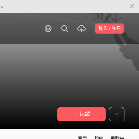
)
.
登入 / 註冊
＋ 追蹤
音樂
粉絲
追蹤中