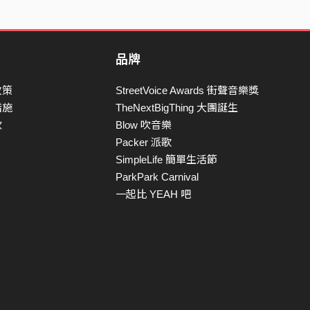
品牌
政策
StreetVoice Awards 街聲音樂獎
措施
TheNextBigThing 大團誕生
款
Blow 吹音樂
Packer 派歌
SimpleLife 簡單生活節
ParkPark Carnival
一起比 YEAH 吧