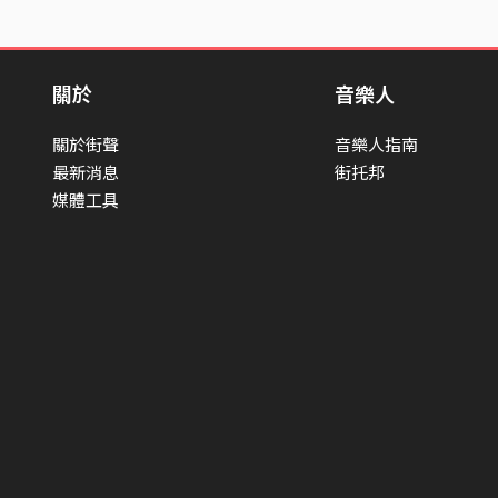
關於
音樂人
關於街聲
音樂人指南
最新消息
街托邦
媒體工具