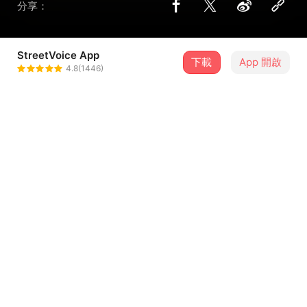
分享：
StreetVoice App
下載
App 開啟
霧虹 Fogbow
4.8(1446)
＋ 追蹤
@Fogbow2013
介紹
說話的藝術。
對於語言、人類的行為。
我們可以用任何的角度來解釋，
以為我們有交集，但彼此其實卻站在互不相交的平行線上。
原來沒有語言，我們可以更真實的交流。
...查看更多
其實我們比想像中的不那麼真誠。