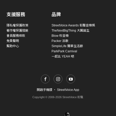
支援服務
品牌
隱私權保護政策
StreetVoice Awards 街聲音樂獎
著作權保護措施
TheNextBigThing 大團誕生
會員服務條款
Blow 吹音樂
免責聲明
Packer 派歌
幫助中心
SimpleLife 簡單生活節
ParkPark Carnival
一起比 YEAH 吧
開啟手機版
・
StreetVoice App
Copyright © 2006-2026 StreetVoice 街聲.