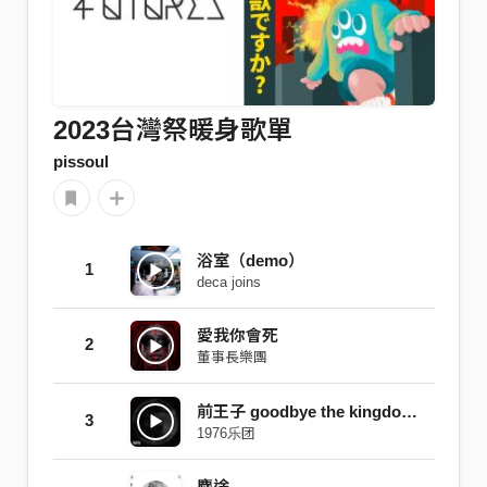
2023台灣祭暖身歌單
pissoul
浴室（demo）
1
deca joins
愛我你會死
2
董事長樂團
前王子 goodbye the kingdom of you and i
3
1976乐团
麋途