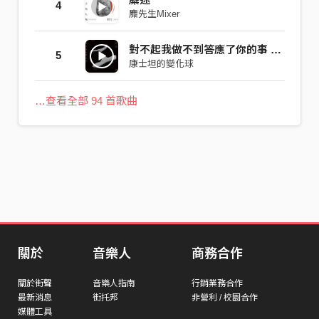
4
麋先生Mixer
對不起我做不到答應了你的事 / Hoax
5
康士坦的變化球
…查看全部 94 首歌曲
關於
音樂人
商務合作
關於街聲
音樂人指南
行銷業務合作
最新消息
街托邦
非營利 / 校園合作
媒體工具