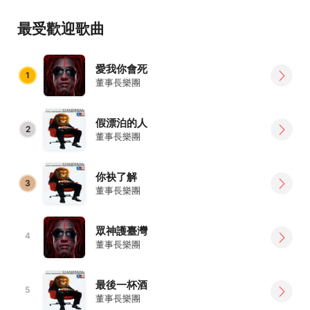
鼓手--Micky
最受歡迎歌曲
愛我你會死
1
董事長樂團
假漂泊的人
2
董事長樂團
你袂了解
3
董事長樂團
眾神護臺灣
4
董事長樂團
最後一杯酒
5
董事長樂團