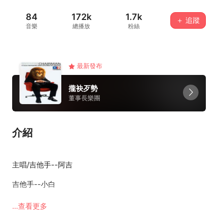
84
172k
1.7k
＋ 追蹤
音樂
總播放
粉絲
最新發布
攏袂歹勢
董事長樂團
介紹
主唱/吉他手--阿吉
吉他手--小白
貝斯手--大鈞
...查看更多