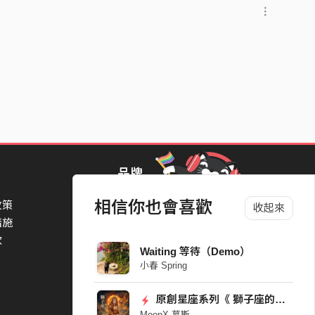
品牌
相信你也會喜歡
政策
StreetVoice Awards 街聲音樂獎
收起來
措施
TheNextBigThing 大團誕生
款
Blow 吹音樂
Waiting 等待（Demo）
Packer 派歌
小春 Spring
SimpleLife 簡單生活節
ParkPark Carnival
原創星座系列《 獅子座的你 》| You the Leo
一起比 YEAH 吧
MoonX 慕斯