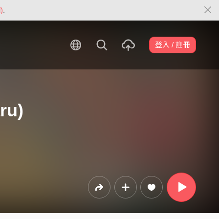
)
.
登入 / 註冊
ru)