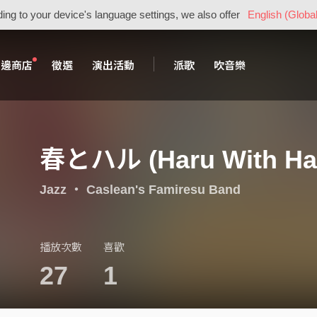
ing to your device's language settings, we also offer
English (Global
周邊商店
徵選
演出活動
派歌
吹音樂
春とハル (Haru With Ha
Jazz
・
Caslean's Famiresu Band
播放次數
喜歡
27
1