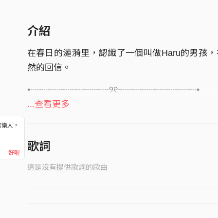
介紹
在春日的漣漪里，認識了一個叫做Haru的男孩
然的回信。
•┈┈┈┈┈┈┈┈┈୨୧┈┈┈┈┈┈┈┈┈•
...查看更多
Written, arranged and mixed by Caslean
音樂人，
！
歌詞
好喔
這是沒有提供歌詞的歌曲