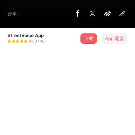
分享：
StreetVoice App
下載
App 開啟
Caslean
4.8(1446)
＋ 追蹤
@Caslean
介紹
是告白，也是告別。
關於友情的嚴肅表達，似乎已經變得罕見。各懷心事的旅程
不妨礙點滴，美麗的餐盤盛放著珍視。
聆聽Caslean的單曲「For Gicho」，無盡的細雨，嶄新的天
...查看更多