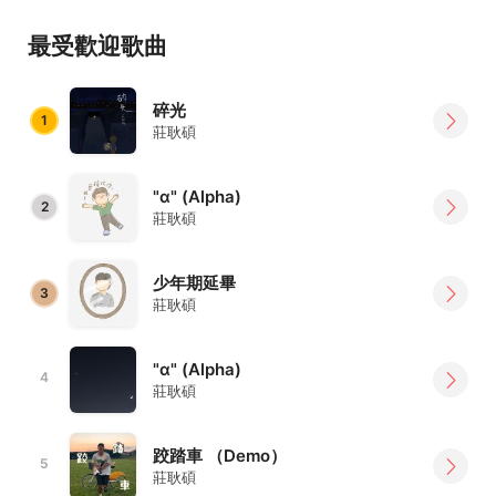
🎸 河濱曬太陽大使（還是要記得防曬🧴）
最受歡迎歌曲
🎸 正在多寫臺語歌，把我的語言找回來 —— 〈跤踏車〉
🎸 赤弦獎創作組冠軍 —— 〈碎光〉 ✨
🎸 北韻獎創作組亞軍 —— 〈Alpha〉 ✈️
碎光
1
莊耿碩
很高興認識大家！
"α" (Alpha)
2
莊耿碩
少年期延畢
3
莊耿碩
"α" (Alpha)
4
莊耿碩
跤踏車 （Demo）
5
莊耿碩