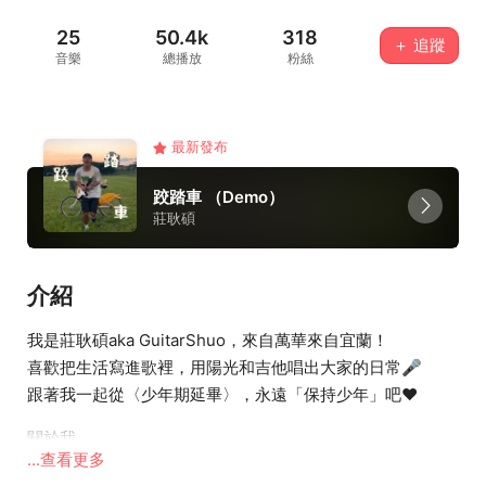
25
50.4k
318
＋ 追蹤
音樂
總播放
粉絲
最新發布
跤踏車 （Demo）
莊耿碩
介紹
我是莊耿碩aka GuitarShuo，來自萬華來自宜蘭！
喜歡把生活寫進歌裡，用陽光和吉他唱出大家的日常🎤
跟著我一起從〈少年期延畢〉，永遠「保持少年」吧❤️
關於我…
...查看更多
🎸 民謠？搖滾？的木吉他創作歌手！