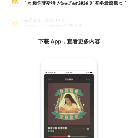
ˋˏෆ 迷你菲斯特 𝓜𝓲𝓷𝓲 𝓕𝓮𝓼𝓽 𝟐𝟎𝟐𝟔 𖠚ᐝ 初冬最療癒 ෆˎˊ
確認出演・2026-01-01
2026一月一號左輪那場表演
下載 App，查看更多內容