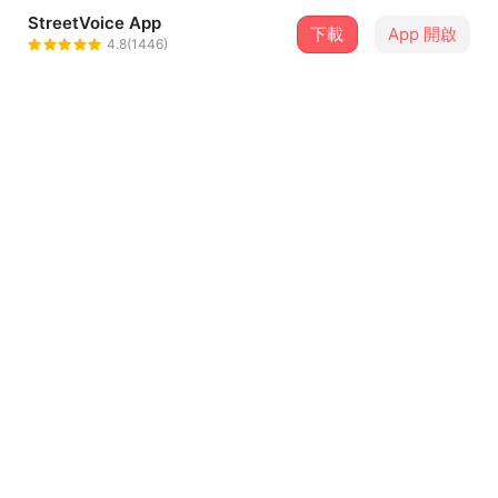
StreetVoice App
下載
App 開啟
邱比 CHOVBE
4.8(1446)
＋ 追蹤
@CHIUPI
介紹
邱比 2025新疾病《文青》
—— 文青，就是文青，就是文青，就是文青
「解離狀態！」你好，我有文青病。
...查看更多
文青，曾是熱愛文字、藝術與情感的人； 是對美與創造力
燃燒不息的追尋。
文青，曾是彩虹，把幻想與現實編織成一體； 用詞語詮釋
曲目（2）
世界，用畫筆與相機捕捉生活的光影。
文青，曾是靈魂的探索者； 他們探問宇宙的奧秘，凝視人