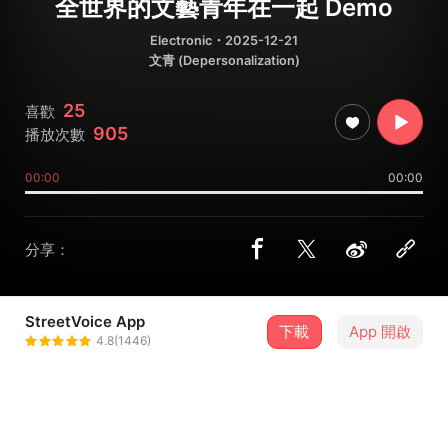
全世界的文藝青年在一起 Demo
Electronic
・2025-12-21
文青 (Depersonalization)
25
喜歡
905
播放次數
00:00
00:00
分享：
StreetVoice App
下載
App 開啟
邱比 CHOVBE
4.8(1446)
＋ 追蹤
@CHIUPI