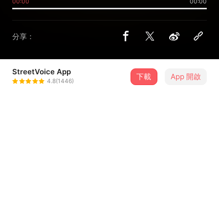
00:00
00:00
分享：
StreetVoice App
下載
App 開啟
Ariel 樊樊
4.8(1446)
＋ 追蹤
@Arielfan0509
合作音樂人
傳仁 Taylor
介紹