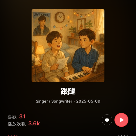
跟隨
Singer / Songwriter
・2025-05-09
31
喜歡
3.6k
播放次數