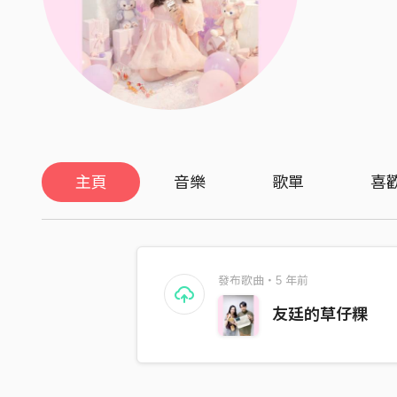
主頁
音樂
歌單
喜
發布歌曲・5 年前
友廷的草仔粿