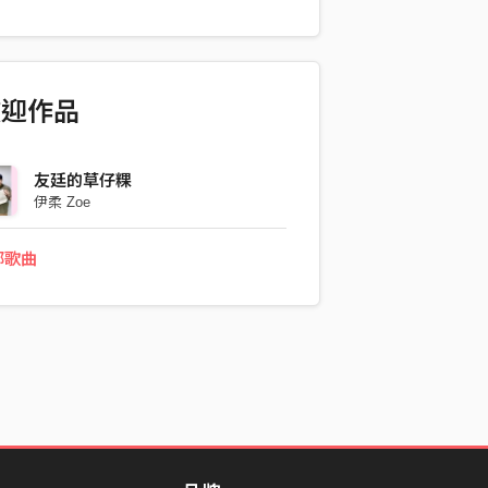
老師 (本人躲在櫃檯旁的桌子下 突然跳
) 由於我被嚇得實在太開心 (咦) 所以就
 想記錄一下XD 這算我第一次創作 極為
請多包涵
歡迎作品
友廷的草仔粿
伊柔 Zoe
部歌曲