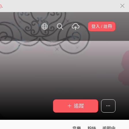
)
.
登入 / 註冊
＋ 追蹤
音樂
粉絲
追蹤中