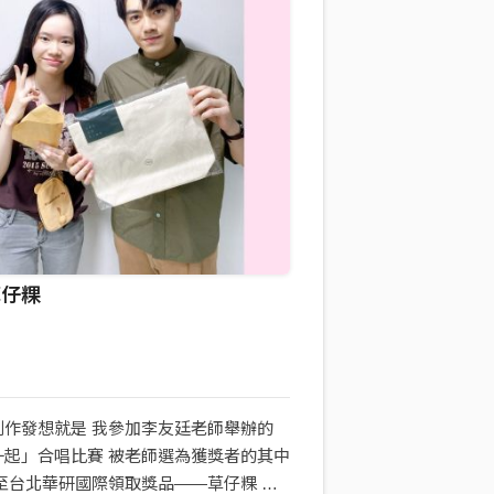
草仔粿
創作發想就是 我參加李友廷老師舉辦的
一起」合唱比賽 被老師選為獲獎者的其中
至台北華研國際領取獎品——草仔粿 然