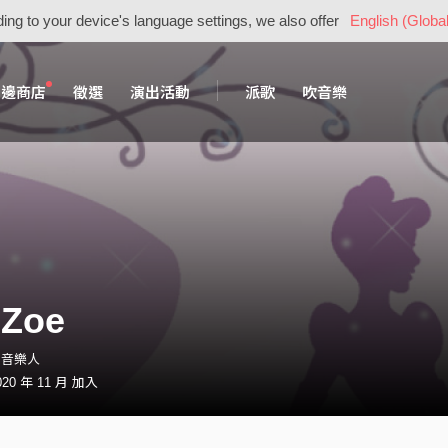
ing to your device's language settings, we also offer
English (Global
周邊商店
徵選
演出活動
派歌
吹音樂
Zoe
0・音樂人
0 年 11 月 加入