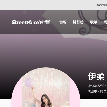
Accord
發現
排行榜
歌單
伊柔 
@aa34323
桃園市・於 202