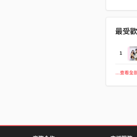
後真的遇到
出來嚇粉絲
寫出這首歌
無厘頭 還
最受
1
…查看全