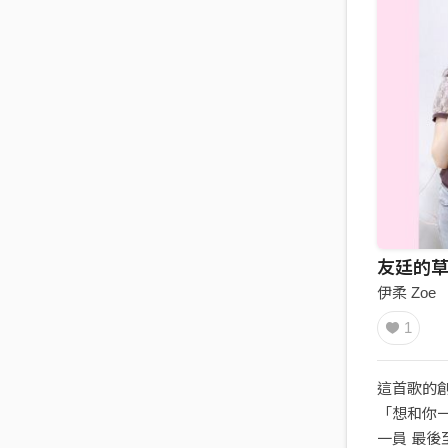
友廷的
伊柔 Zoe
1
這首歌的
「想和你
一員 最後