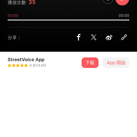
35
播放次數
00:00
00:00
分享：
StreetVoice App
下載
App 開啟
曾詠歆
4.8(1446)
＋ 追蹤
@zzzqqq895689
介紹
曲：曾詠歆
錄音、混音：劉哲維
母帶處理：楊大緯