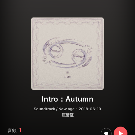
Intro：Autumn
Soundtrack / New age
・2018-06-10
巨蟹座
1
喜歡