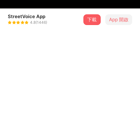
StreetVoice App
下載
App 開啟
林宥丞
4.8(1446)
＋ 追蹤
@zzjtssz_
介紹
簡單來說，畢業典禮結束後，我會順著華陽門外的華陽街
走，走下山。
慢慢走，左轉，再右轉，然後遇到全家那邊的分岔路口，我
也明白這一走，不是永遠都不會回來彰中，但心裡還是總覺
...查看更多
得酸酸的。
說道別也奇怪，說再見也奇怪；哭也奇怪，笑也奇怪，不就
歌詞
是畢個業嗎？何必這麼多慮？