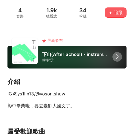
4
1.9k
34
＋ 追蹤
音樂
總播放
粉絲
最新發布
下山(After School) - instrumental
林宥丞
介紹
IG @ys1lin13/@yoson.show
彰中畢業啦，要去臺師大國文了。
最受歡迎歌曲