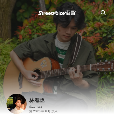
林宥丞
@zzjtssz_
於 2025 年 6 月 加入