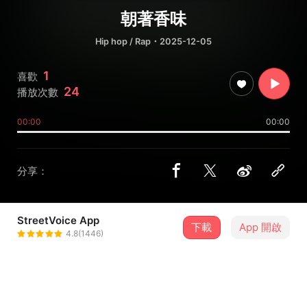
朝著香味
Hip hop / Rap
・2025-12-05
1
喜歡
24
播放次數
00:00
00:00
分享：
StreetVoice App
下載
App 開啟
Linsent林傳
4.8(1446)
＋ 追蹤
@zxc2131123