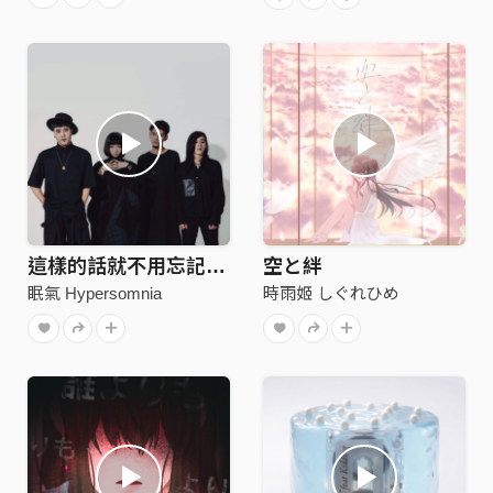
這樣的話就不用忘記你了 Trailer
空と絆
眠氣 Hypersomnia
時雨姬 しぐれひめ