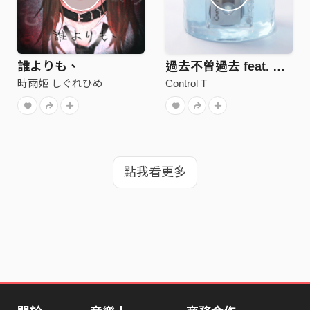
誰よりも、
過去不曾過去 feat. 理想混蛋 雞丁
時雨姬 しぐれひめ
Control T
點我看更多