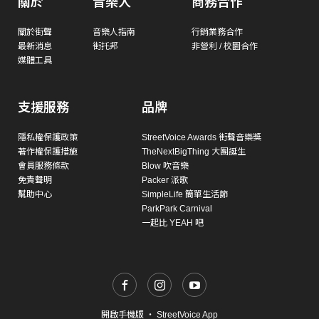
關於
音樂人
商務合作
關於街聲
音樂人指南
行銷業務合作
最新消息
街托邦
非營利 / 校園合作
媒體工具
支援服務
品牌
隱私權保護政策
StreetVoice Awards 街聲音樂獎
著作權保護措施
TheNextBigThing 大團誕生
會員服務條款
Blow 吹音樂
免責聲明
Packer 派歌
幫助中心
SimpleLife 簡單生活節
ParkPark Carnival
一起比 YEAH 吧
開啟手機版
・
StreetVoice App