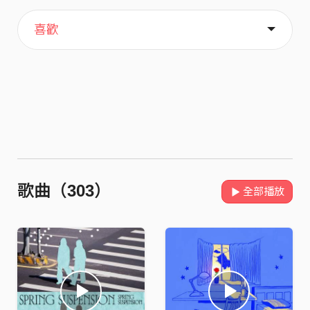
主頁
歌單
關於
喜歡
歌曲（303）
全部播放