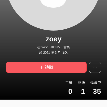
zoey
@zoey15108227・會員
於 2021 年 3 月 加入
＋ 追蹤
音樂
粉絲
追蹤中
0
1
35