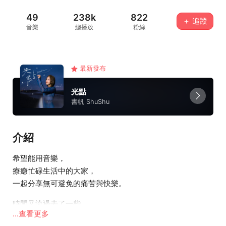
49
238k
822
＋ 追蹤
音樂
總播放
粉絲
最新發布
光點
書帆 ShuShu
介紹
希望能用音樂，
療癒忙碌生活中的大家，
一起分享無可避免的痛苦與快樂。
時間又流過去了一些，
...查看更多
希望我的音樂也能陪著大家走了更遠一些。