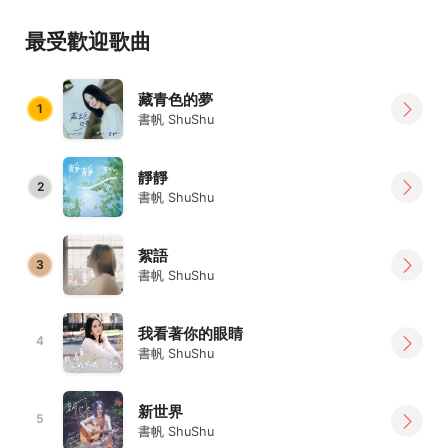
// 更多關於 書帆 ShuShu //
最受歡迎歌曲
歌者 / 詞曲創作者
擅長書寫生活中的各種思考與情感，
藏青色的夢
或快樂，或悲傷，或一體兩面不按理出牌。
1
書帆 ShuShu
無論你在歌裡聽見什麼，
它們都真實存在。
靜靜
2
書帆 ShuShu
Facebook｜書帆 ShuShu
https://m.facebook.com/shufanfanfan/
絮語
Instagram｜maniac.n
3
書帆 ShuShu
https://www.instagram.com/maniac.n/
Youtube｜書帆 ShuShu
我看著你的眼睛
4
https://reurl.cc/8noMYg
書帆 ShuShu
新世界
5
書帆 ShuShu