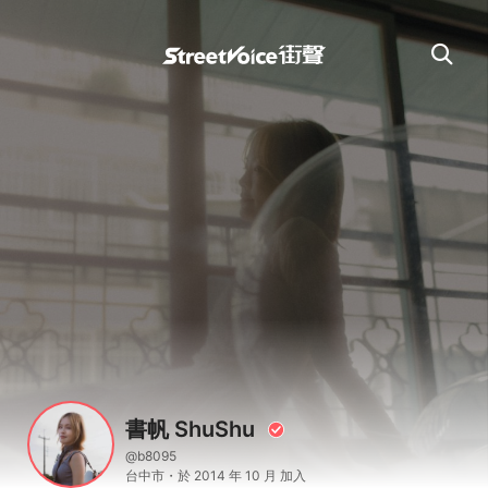
書帆 ShuShu
@b8095
台中市・於 2014 年 10 月 加入